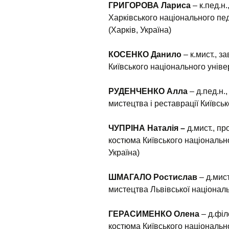
ГРИГОРОВА Лариса
– к.пед.н
Харківського національного пед
(Харків, Україна)
КОСЕНКО Данило
– к.мист., з
Київського національного універ
РУДЕНЧЕНКО
Алла
– д.пед.н.
мистецтва і реставрації Київсько
ЧУПРІНА Наталія –
д.мист., п
костюма Київського національно
Україна)
ШМАГАЛО Ростислав
– д.мис
мистецтва Львівської національ
ГЕРАСИМЕНКО Олена
– д.філ
костюма Київського національно