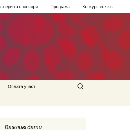
тнери та спонсори
Програма
Конкурс ескізів
Найти:
Оплата участі
Важливі дати