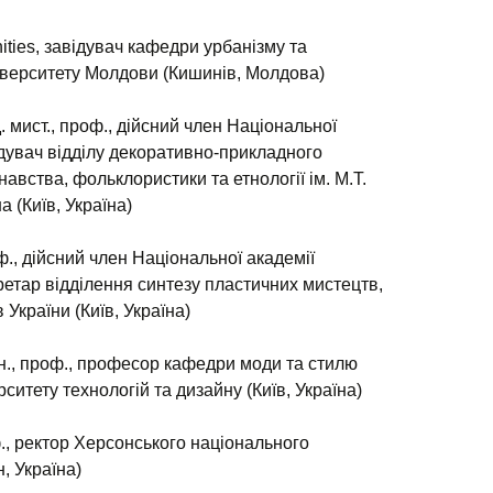
ities, завідувач кафедри урбанізму та
ніверситету Молдови (Кишинів, Молдова)
. мист., проф., дійсний член Національної
ідувач відділу декоративно-прикладного
авства, фольклористики та етнології ім. М.Т.
 (Київ, Україна)
оф., дійсний член Національної академії
ретар відділення синтезу пластичних мистецтв,
України (Київ, Україна)
.н., проф., професор кафедри моди та стилю
ситету технологій та дизайну (Київ, Україна)
ф., ректор Херсонського національного
, Україна)