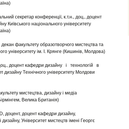
аїна)
льний секретар конференції, к.т.н., доц., доцент
ну Київського національного університету
аїна)
ф., декан факультету образотворчого мистецтва та
го університету ім. І. Крянге (Кишинів, Молдова)
., доц., доцент кафедри дизайну і технологій в
ет дизайну Технічного університету Молдови
ультету мистецтва, дизайну і медіа
Бірмінгем, Велика Британія)
D, доцент, доцент кафедри дизайну,
і дизайну, Університет мистецтв імені Георгє