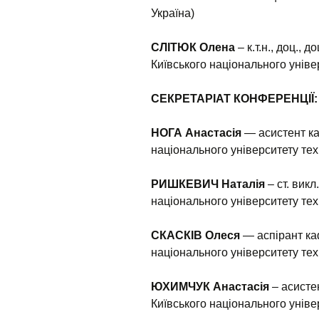
Україна)
СЛІТЮК Олена
– к.т.н., доц.,
Київського національного універ
СЕКРЕТАРІАТ КОНФЕРЕНЦІЇ:
НОГА Анастасія
— асистент ка
національного університету техн
РИШКЕВИЧ Наталія
– ст. викл
національного університету техн
СКАСКІВ Олеся
— аспірант ка
національного університету техн
ЮХИМЧУК Анастасія
– асисте
Київського національного універ