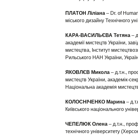
ПЛАТОН Ліліана
– Dr. of Human
міського дизайну Технічного у
КАРА-ВАСИЛЬЄВА
Тетяна
– д
академії мистецтв України, зав
мистецтва, Інститут мистецтвозн
Рильського НАН України, Україна
ЯКОВЛЄВ Микола
– д.т.н., пр
мистецтв України, академік-сек
Національна академія мистецтв 
КОЛОСНІЧЕНКО Марина
– д.т
Київського національного універ
ЧЕПЕЛЮК Олена
– д.т.н., про
технічного університету (Херсон