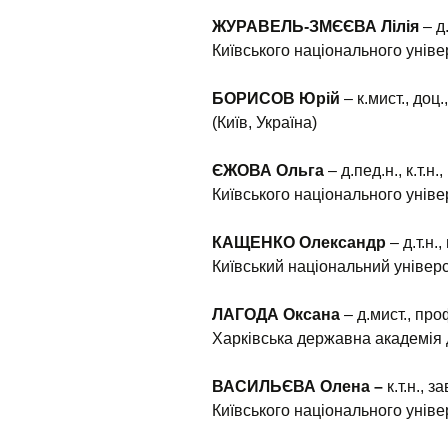
ЖУРАВЕЛЬ-ЗМЄЄВА Лілія
– д
Київського національного універ
БОРИСОВ Юрій
– к.мист., доц
(Київ, Україна)
ЄЖОВА Ольга
– д.пед.н., к.т.
Київського національного універ
КАЩЕНКО Олександр
– д.т.н.
Київський національний універси
ЛАГОДА Оксана
– д.мист., про
Харківська державна академія д
ВАСИЛЬЄВА Олена –
к.т.н.,
Київського національного універ