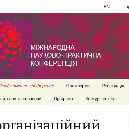
EN
Пар
ійний комітет конференції
Платформи
Реєстрація
артнери та спонсори
Програма
Конкурс ескізів
організаційний