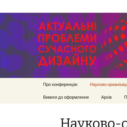
Перейти
Про конференцію
Науково-організац
к
содержимому
Вимоги до оформлення
Архів
П
Науково-