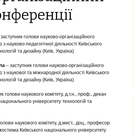
онференції
–
заступник голови науково-організаційного
ор з науково-педагогічної діяльності Київського
ологій та дизайну (Київ, Україна)
ла
– заступник голови науково-організаційного
ор з наукової та міжнародної діяльності Київського
ологій та дизайну (Київ, Україна)
к голови наукового комітету, д.т.н., проф., декан
національного університету технологій та
олови наукового комітету, д.мист., доц., професор
костюма Київського національного університету